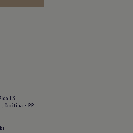
Piso L3
l, Curitiba - PR
br