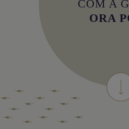
COM A G
ORA P