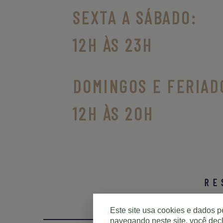
SEXTA A SÁBADO:
12H ÀS 23H
DOMINGOS E FERIAD
12H ÀS 20H
RE
Este site usa cookies e dados 
navegando neste site, você decl