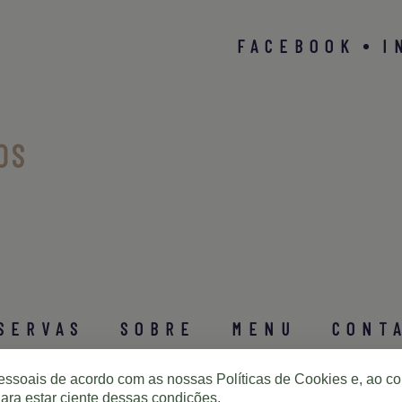
FACEBOOK
I
OS
SERVAS
SOBRE
MENU
CONT
pessoais de acordo com as nossas
Políticas de Cookies
e, ao co
ara estar ciente dessas condições.